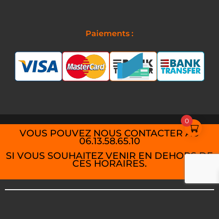
Paiements :
0
VOUS POUVEZ NOUS CONTACTER AU
06.13.58.65.10
SI VOUS SOUHAITEZ VENIR EN DEHORS DE
CES HORAIRES.
Politique de confidentialité
Conditions Générales de Vente