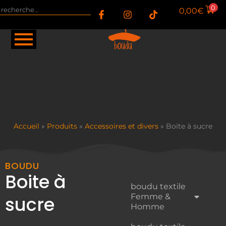
0
0,00
€
Accueil
»
Produits
»
Accessoires et divers
»
Boite à sucre
BOUDU
Boite à
boudu textile
Femme &
sucre
Homme