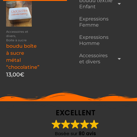
boudu textile
Enfant
Expressions
Femme
Accessoires et
divers
,
Expressions
Boite à sucre
Homme
boudu boîte
à sucre
Accessoires
métal
et divers
“chocolatine”
13,00
€
EXCELLENT
Basée sur
80 avis