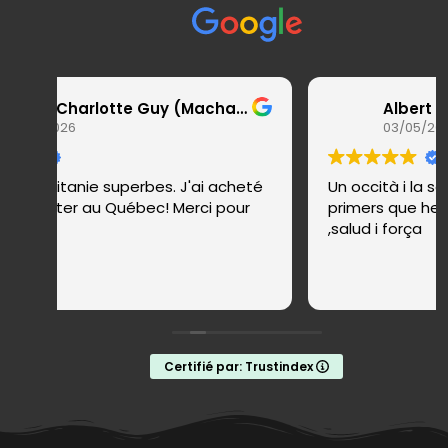
Marie-Charlotte Guy (Macha Guy)
Albert Vidal i Tu
26
03/05/2026
tanie superbes. J'ai acheté
Un occità i la seva parella
rter au Québec! Merci pour
primers que hem pogut x
,salud i força
Certifié par: Trustindex